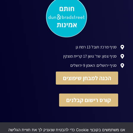
סניף מרכז: תובל 13 רמת גן
סניף צפון: שד' גושן 17 קריית מוצקין
סניף ירושלים: האומן 9 ירושלים
הכנה למבחן שיפוצים
קורס רישום קבלנים
אנו משתמשים בקובצי Cookie כדי להבטיח שנעניק לך את חוויית הגלישה